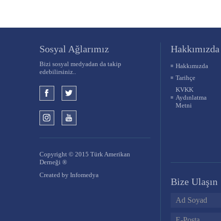
Sosyal Ağlarımız
hakkımızda
Bizi sosyal medyadan da takip
Hakkımızda
edebilirsiniz..
Tarihçe
KVKK
Aydınlatma
Metni
Copyright © 2015 Türk Amerikan
Derneği ®
Created by
Infomedya
Bize Ulaşın