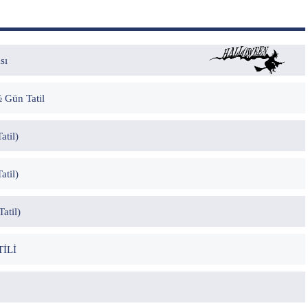
sı
 Gün Tatil
atil)
atil)
atil)
İLİ