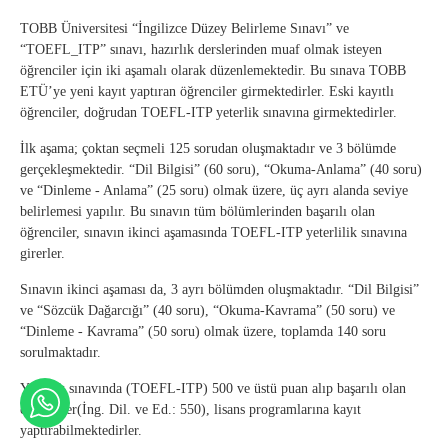
TOBB Üniversitesi “İngilizce Düzey Belirleme Sınavı” ve
“TOEFL_ITP” sınavı, hazırlık derslerinden muaf olmak isteyen
öğrenciler için iki aşamalı olarak düzenlemektedir. Bu sınava TOBB
ETÜ’ye yeni kayıt yaptıran öğrenciler girmektedirler. Eski kayıtlı
öğrenciler, doğrudan TOEFL-ITP yeterlik sınavına girmektedirler.
İlk aşama; çoktan seçmeli 125 sorudan oluşmaktadır ve 3 bölümde
gerçekleşmektedir. “Dil Bilgisi” (60 soru), “Okuma-Anlama” (40 soru)
ve “Dinleme - Anlama” (25 soru) olmak üzere, üç ayrı alanda seviye
belirlemesi yapılır. Bu sınavın tüm bölümlerinden başarılı olan
öğrenciler, sınavın ikinci aşamasında TOEFL-ITP yeterlilik sınavına
girerler.
Sınavın ikinci aşaması da, 3 ayrı bölümden oluşmaktadır. “Dil Bilgisi”
ve “Sözcük Dağarcığı” (40 soru), “Okuma-Kavrama” (50 soru) ve
“Dinleme - Kavrama” (50 soru) olmak üzere, toplamda 140 soru
sorulmaktadır.
Yeterlik sınavında (TOEFL-ITP) 500 ve üstü puan alıp başarılı olan
öğrenciler(İng. Dil. ve Ed.: 550), lisans programlarına kayıt
yaptırabilmektedirler.